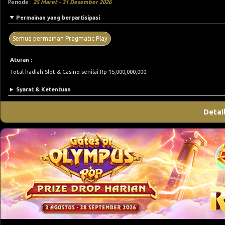
Periode :
25 Maret - 31 Desember 2026
Permainan yang berpartisipasi
Semua permainan Pragmatic Play
Aturan :
Total hadiah Slot & Casino senilai Rp 15,000,000,000.
Syarat & Ketentuan
Detai