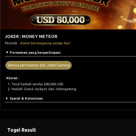
JOKER : MONEY METEOR
Periode :
Event berlangsung setiap hari
Permainan yang berpartisipasi
Semua permainan slot JokerGaming
Aturan :
Total hadiah senilai $80,000 USD.
Hadiah Grand Jackpot dari Jokergaming.
Syarat & Ketentuan
Togel Result