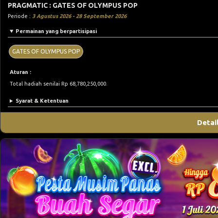
PRAGMATIC : GATES OF OLYMPUS POP
Periode :
3 Agustus 2026 - 28 September 2026
Permainan yang berpartisipasi
GATES OF OLYMPUS POP
Aturan :
Total hadiah senilai Rp 68,780,250,000.
Syarat & Ketentuan
Detai