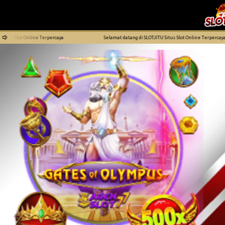
rpercaya
Selamat datang di SLOTJITU Situs Slot Online Terpercaya