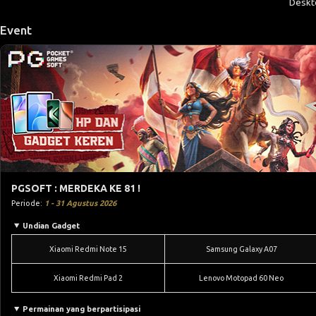
Deskt
Event
PGSOFT : MERDEKA KE 81 !
Periode:
1 - 31 Agustus 2026
Undian Gadget
Xiaomi Redmi Note 15
Samsung Galaxy A07
Xiaomi Redmi Pad 2
Lenovo Motopad 60 Neo
Permainan yang berpartisipasi