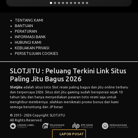
TENTANG KAMI
BANTUAN
PERATURAN
INFORMASI BANK
HUBUNGI KAMI
KEBIJAKAN PRIVASI
PERSETUJUAN COOKIES
SLOTJITU : Peluang Terkini Link Situs
Paling Jitu Bagus 2026
Slotjitu
adalah situs toto Slot resmi paling bagus dan jitu online terbaru
dan terpercaya 2026. Situs slot jitu gaming sudah beroperasi sejak 10
tahun lalu dan hanya menyediakan pasaran toto resmi saja untuk
menghibur membernya. silahkan menikmati promo bonus dari kami
semoga beruntung dan JP besar.
© 2015 - 2026 Copyright SLOTJITU.
All Rights Reserved.
LAPOR PUSAT