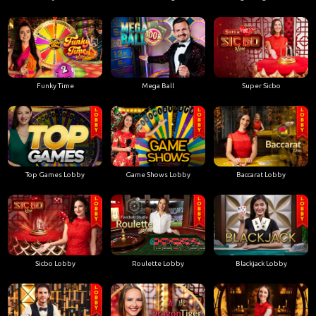
Funky Time
Mega Ball
Super Sicbo
Top Games Lobby
Game Shows Lobby
Baccarat Lobby
Sicbo Lobby
Roulette Lobby
Blackjack Lobby