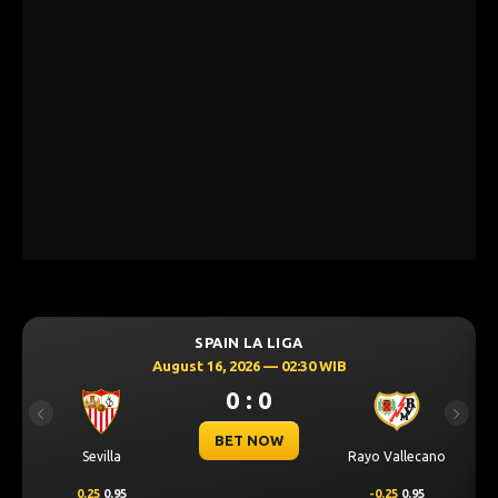
SPAIN LA LIGA
0 WIB
August 16, 2026 — 00:30 WIB
0 : 0
Previous
Next
BET NOW
Rayo Vallecano
Alaves
-0.25
0.95
0.00
0.62