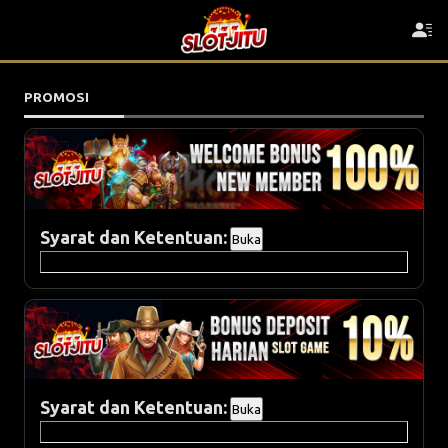
PROMOSI
Syarat dan Ketentuan:
Syarat dan Ketentuan: