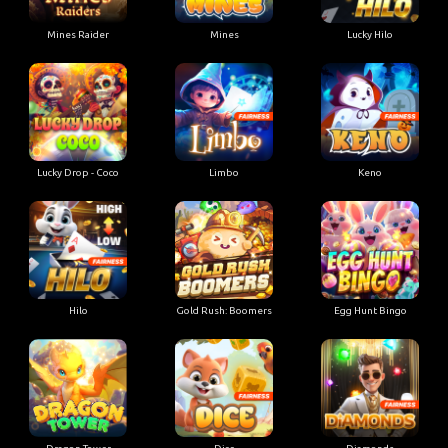
Mines Raider
Mines
Lucky Hilo
Lucky Drop - Coco
Limbo
Keno
Hilo
Gold Rush: Boomers
Egg Hunt Bingo