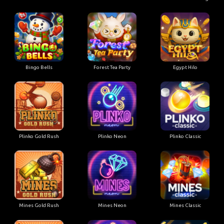
Bingo Bells
Forest Tea Party
Egypt Hilo
Plinko Gold Rush
Plinko Neon
Plinko Classic
Mines Gold Rush
Mines Neon
Mines Classic