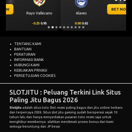
Previous
Next
BET NOW
Alaves
Getafe
0.00
0.62
0.00
-0.72
TENTANG KAMI
BANTUAN
PERATURAN
INFORMASI BANK
HUBUNGI KAMI
KEBIJAKAN PRIVASI
PERSETUJUAN COOKIES
SLOTJITU : Peluang Terkini Link Situs
Paling Jitu Bagus 2026
Slotjitu
adalah situs toto Slot resmi paling bagus dan jitu online terbaru
dan terpercaya 2026. Situs slot jitu gaming sudah beroperasi sejak 10
tahun lalu dan hanya menyediakan pasaran toto resmi saja untuk
menghibur membernya. silahkan menikmati promo bonus dari kami
semoga beruntung dan JP besar.