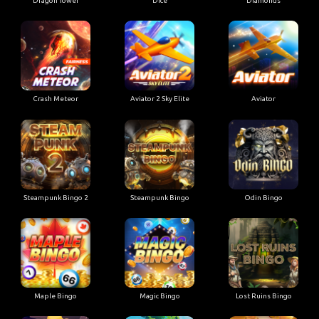
Dragon Tower
Dice
Diamonds
Crash Meteor
Aviator 2 Sky Elite
Aviator
Steampunk Bingo 2
Steampunk Bingo
Odin Bingo
Maple Bingo
Magic Bingo
Lost Ruins Bingo