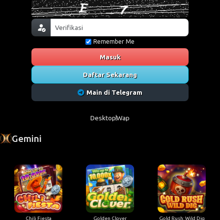
Remember Me
Masuk
Daftar Sekarang
Main di Telegram
Desktop
Wap
Gemini
Chili Fiesta
Golden Clover
Gold Rush: Wild Dig