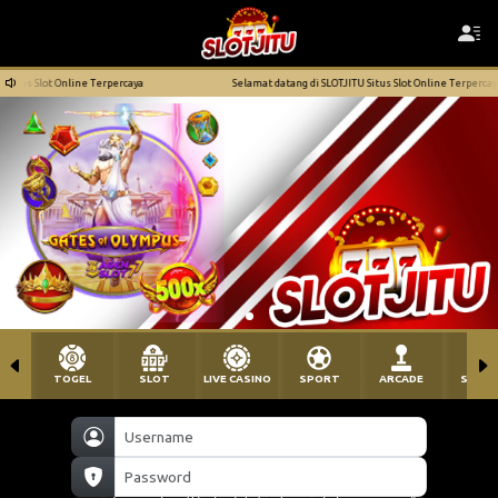
t Online Terpercaya
Selamat datang di SLOTJITU Situs Slot Online Terpercaya
TOGEL
SLOT
LIVE CASINO
SPORT
ARCADE
SABU